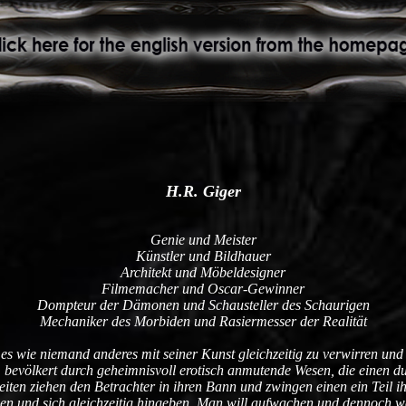
H.R. Giger
Genie und Meister
Künstler und Bildhauer
Architekt und Möbeldesigner
Filmemacher und Oscar-Gewinner
Dompteur der Dämonen und Schausteller des Schaurigen
Mechaniker des Morbiden und Rasiermesser der Realität
 es wie niemand anderes mit seiner Kunst gleichzeitig zu verwirren und 
, bevölkert durch geheimnisvoll erotisch anmutende Wesen, die einen du
ten ziehen den Betrachter in ihren Bann und zwingen einen ein Teil i
hen und sich gleichzeitig hingeben. Man will aufwachen und dennoch w