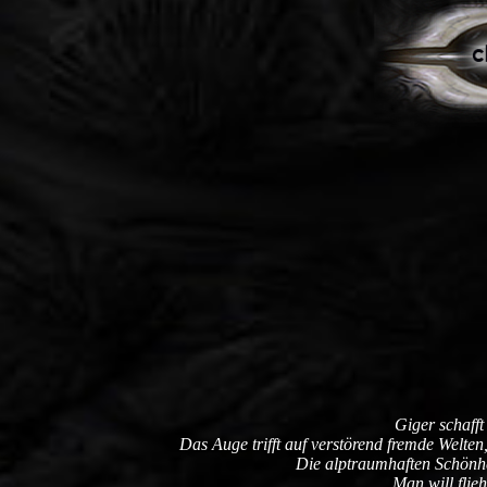
Giger schafft
Das Auge trifft auf verstörend fremde Welten
Die alptraumhaften Schönhei
Man will flie